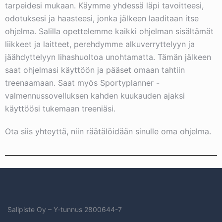
tarpeidesi mukaan. Käymme yhdessä läpi tavoitteesi,
odotuksesi ja haasteesi, jonka jälkeen laaditaan itse
ohjelma. Salilla opettelemme kaikki ohjelman sisältämät
liikkeet ja laitteet, perehdymme alkuverryttelyyn ja
jäähdyttelyyn lihashuoltoa unohtamatta. Tämän jälkeen
saat ohjelmasi käyttöön ja pääset omaan tahtiin
treenaamaan. Saat myös Sportyplanner -
valmennussovelluksen kahden kuukauden ajaksi
käyttöösi tukemaan treeniäsi.
Ota siis yhteyttä, niin räätälöidään sinulle oma ohjelma.
Salipiste Oy – Y-tunnus
2800644-7