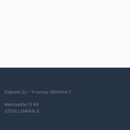
Salipiste Oy – Y-tunnus
2800644-7
Manttaalitie 15 B4
37500 LEMPÄÄLÄ