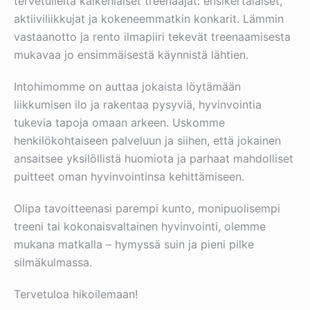
tervetulleita kaikenlaiset treenaajat: ensikertalaiset,
aktiiviliikkujat ja kokeneemmatkin konkarit. Lämmin
vastaanotto ja rento ilmapiiri tekevät treenaamisesta
mukavaa jo ensimmäisestä käynnistä lähtien.
Intohimomme on auttaa jokaista löytämään
liikkumisen ilo ja rakentaa pysyviä, hyvinvointia
tukevia tapoja omaan arkeen. Uskomme
henkilökohtaiseen palveluun ja siihen, että jokainen
ansaitsee yksilöllistä huomiota ja parhaat mahdolliset
puitteet oman hyvinvointinsa kehittämiseen.
Olipa tavoitteenasi parempi kunto, monipuolisempi
treeni tai kokonaisvaltainen hyvinvointi, olemme
mukana matkalla – hymyssä suin ja pieni pilke
silmäkulmassa.
Tervetuloa hikoilemaan!