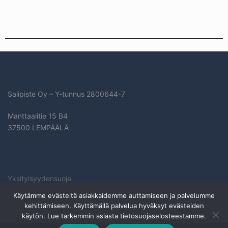
Salipiste Oy – Y-tunnus
2800644-7
Manttaalitie 15 B4
37500 LEMPÄÄLÄ
Yksityisyydensuoja
Käytämme evästeitä asiakkaidemme auttamiseen ja palvelumme
kehittämiseen. Käyttämällä palvelua hyväksyt evästeiden
käytön. Lue tarkemmin asiasta tietosuojaselosteestamme.